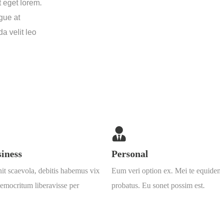
t eget lorem.
gue at
a velit leo
iness
Personal
it scaevola, debitis habemus vix
Eum veri option ex. Mei te equide
democritum liberavisse per
probatus. Eu sonet possim est.