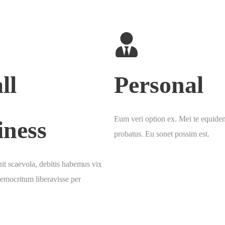
ll
Personal
Eum veri option ex. Mei te equide
iness
probatus. Eu sonet possim est.
it scaevola, debitis habemus vix
democritum liberavisse per