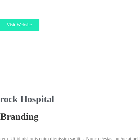
Visit Website
rock Hospital
Branding
lorem. Ut id nisl quis enim dignissim sagittis. Nunc egestas, augue at pel