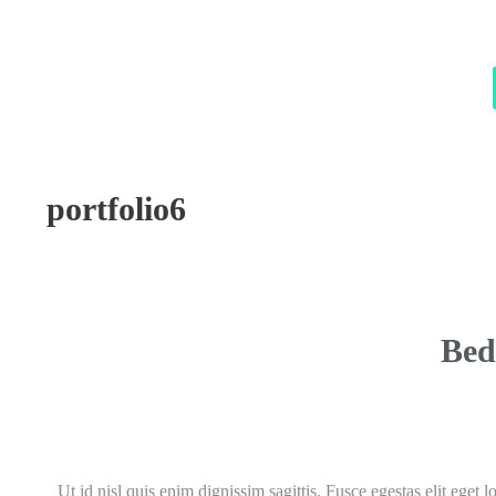
portfolio6
Bed
Ut id nisl quis enim dignissim sagittis. Fusce egestas elit eget 