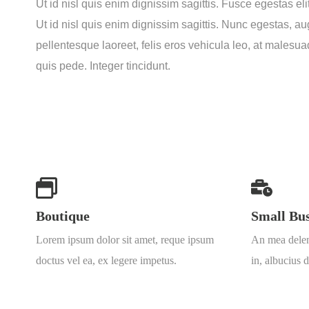
Ut id nisl quis enim dignissim sagittis. Fusce egestas eli
Ut id nisl quis enim dignissim sagittis. Nunc egestas, au
pellentesque laoreet, felis eros vehicula leo, at malesuad
quis pede. Integer tincidunt.
Boutique
Small Bus
Lorem ipsum dolor sit amet, reque ipsum
An mea delen
doctus vel ea, ex legere impetus.
in, albucius 