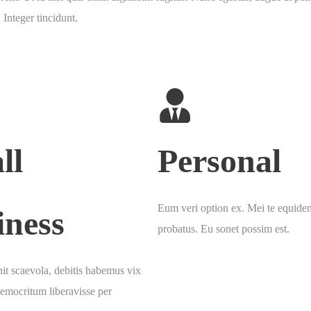
 Integer tincidunt.
ll
Personal
Eum veri option ex. Mei te equide
iness
probatus. Eu sonet possim est.
it scaevola, debitis habemus vix
democritum liberavisse per